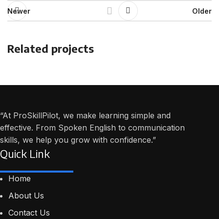
Newer
Older
Related projects
A lacus bibendum pulvinar
Furniture
“At ProSkillPilot, we make learning simple and
effective. From Spoken English to communication
skills, we help you grow with confidence.”
Quick Link
Home
About Us
Contact Us